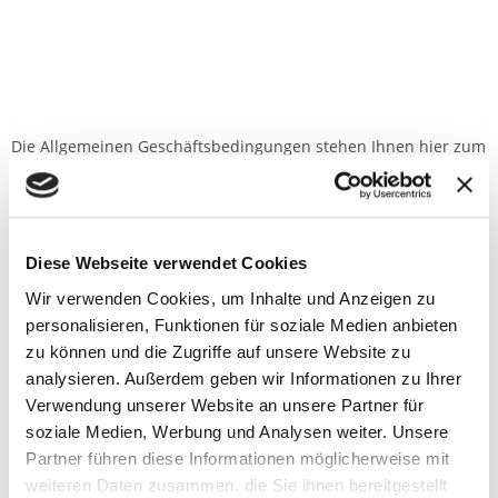
Die Allgemeinen Geschäftsbedingungen stehen Ihnen hier zum
Download bereit.
Hier können Sie sich die Allgemeinen Geschäftsbedingungen
Diese Webseite verwendet Cookies
herunterladen, wenn Sie ein Privat Kunde sind:
Wir verwenden Cookies, um Inhalte und Anzeigen zu
Allgemeine Geschäftsbedingungen Privat Kunden
personalisieren, Funktionen für soziale Medien anbieten
zu können und die Zugriffe auf unsere Website zu
analysieren. Außerdem geben wir Informationen zu Ihrer
Hier können Sie sich die Allgemeinen Geschäftsbedingungen
Verwendung unserer Website an unsere Partner für
herunterladen, wenn Sie ein Gewerblicher Kunde sind:
soziale Medien, Werbung und Analysen weiter. Unsere
Partner führen diese Informationen möglicherweise mit
Allgemeine Geschäftsbedingungen Gewerbliche Kunden
weiteren Daten zusammen, die Sie ihnen bereitgestellt